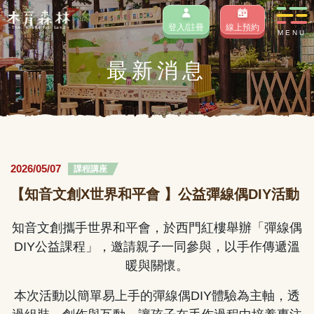
登入/註冊
線上預約
MENU
最新消息
2026/05/07
課程講座
【知音文創X世界和平會 】公益彈線偶DIY活動
知音文創攜手世界和平會，於西門紅樓舉辦「彈線偶
DIY公益課程」，邀請親子一同參與，以手作傳遞溫
暖與關懷。
本次活動以簡單易上手的彈線偶DIY體驗為主軸，透