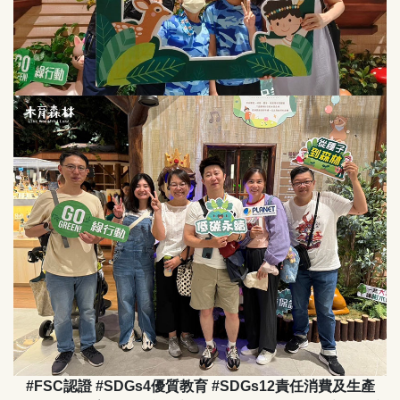
#FSC認證 #SDGs4優質教育 #SDGs12責任消費及生產