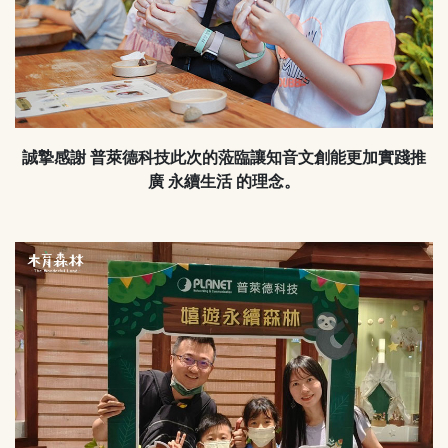
誠摯感謝 普萊德科技此次的蒞臨讓知音文創能更加實踐推
廣 永續生活 的理念。