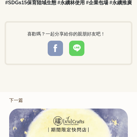
#SDGs15保育陸域生態 #永續林使用 #企業包場 #永續推廣
喜歡嗎？一起分享給你的親朋好友吧！
下一篇