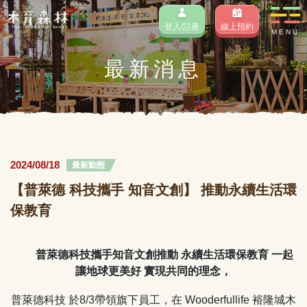
登入/註冊
線上預約
MENU
最新消息
2024/08/18
最新動態
【普萊德 科技攜手 知音文創】 推動永續生活環
保教育
普萊德科技攜手知音文創推動 永續生活環保教育 一起
讓地球更美好 實現共同的理念，
普萊德科技 於8/3帶領旗下員工，在 Wooderfullife 裕隆城木