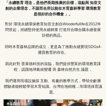
「永續教育 理念，是他們長期推廣的目標，這點與 知音文
創的企業理念，不謀而合所以能在木育森林學習 環境教育
是很好的合作機會 」。
對於 環境永續環保教育知音文創自Wooderfullife在2012年
問世起，持續堅持使用永續林業 打造符合聯合國永續發展
目標的商品。
同時木育森林品牌的成立，更是為了推動永續實現SDGs4-
優質教育的存在。
因此針對 普萊德科技的蒞臨，我們提供豐富的環境教育課
程，認識地球氣候變遷 與 森林自然共生 議題，
我們運用現場設施採 互動、有趣的教學方式，帶領全齡層
體驗者能輕鬆學習木育知識、台灣在地樹種 ...等環境保育議
題。