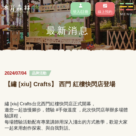
登入/註冊
線上預約
MENU
最新消息
2024/07/04
品牌活動
【繡 [xiu] Crafts】 西門 紅樓快閃店登場
繡 [xiu] Crafts台北西門紅樓快閃店正式開幕，
邀您一起放慢腳步，體驗 #手做溫度
，此次快閃店舉辦多場體
驗課程
，
每場體驗活動配有
專業講師用深入淺出的方式教學，
歡迎大家
一起來用創作探索、與自我對話。