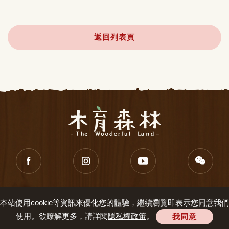
驗，在休憩、等待期 間，重新感受木質的溫暖與奧妙。
返回列表頁
隱私權政策
服務條款
連絡我們
本站使用cookie等資訊來優化您的體驗，繼續瀏覽即表示您同意我們
知音文創產業股份有限公司．新北市新店區寶中路95之6號．
使用。欲瞭解更多，請詳閱
隱私權政策
。
我同意
TEL : +886 2-2917-1700
© Jean Cultural & Creative Co., Ltd. All Rights Reserved.