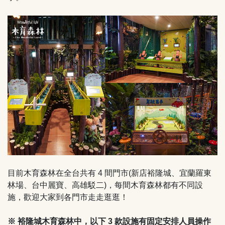
目前木育森林在全台共有 4 間門市(新店裕隆城、宜蘭羅東
林場、台中麗寶、高雄駁二)，每間木育森林都有不同設
施，歡迎大家到各門市走走逛逛！
※ 裕隆城木育森林中，以下 3 款設施有固定安排人員操作