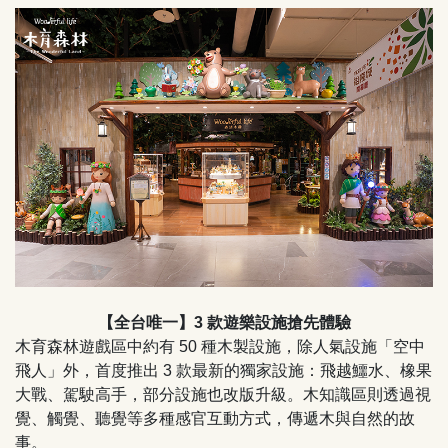
【全台唯一】3 款遊樂設施搶先體驗
木育森林遊戲區中約有 50 種木製設施，除人氣設施「空中
飛人」外，首度推出 3 款最新的獨家設施：飛越鱷水、橡果
大戰、駕駛高手，部分設施也改版升級。木知識區則透過視
覺、觸覺、聽覺等多種感官互動方式，傳遞木與自然的故
事。